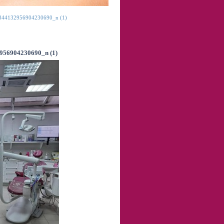
44132956904230690_n (1)
56904230690_n (1)