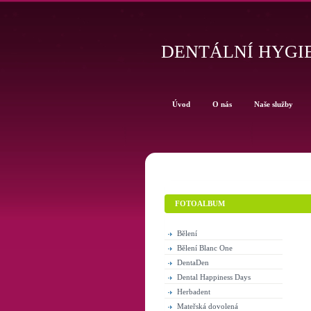
DENTÁLNÍ HYGIE
Úvod
O nás
Naše služby
FOTOALBUM
Bělení
Bělení Blanc One
DentaDen
Dental Happiness Days
Herbadent
Mateřská dovolená