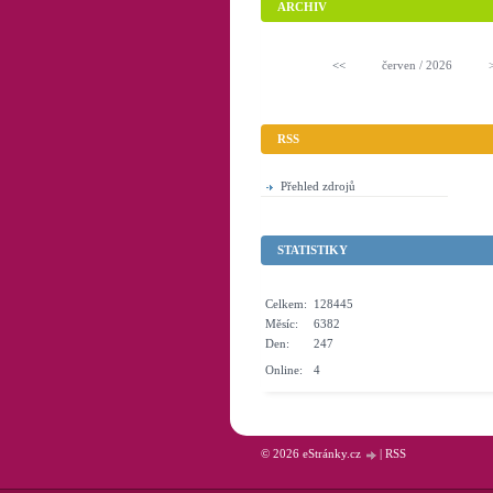
ARCHIV
<<
červen / 2026
RSS
Přehled zdrojů
STATISTIKY
Celkem:
128445
Měsíc:
6382
Den:
247
Online:
4
© 2026 eStránky.cz
|
RSS