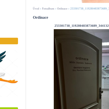
Úvod
»
Fotoalbum
»
Ordinace
»
253301738_119280483873689_3
Ordinace
253301738_119280483873689_3441329