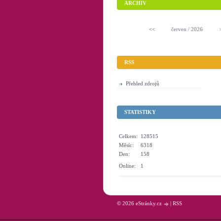
ARCHIV
<<
červen / 2026
RSS
Přehled zdrojů
STATISTIKY
Celkem:
128515
Měsíc:
6318
Den:
158
Online:
1
© 2026 eStránky.cz
|
RSS