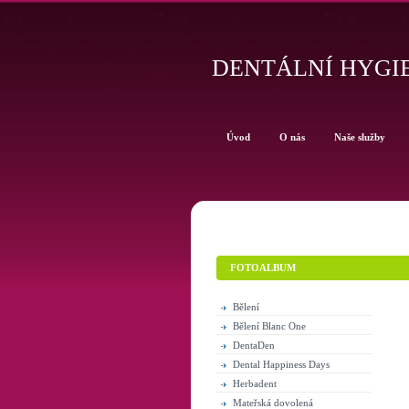
DENTÁLNÍ HYGIE
Úvod
O nás
Naše služby
FOTOALBUM
Bělení
Bělení Blanc One
DentaDen
Dental Happiness Days
Herbadent
Mateřská dovolená