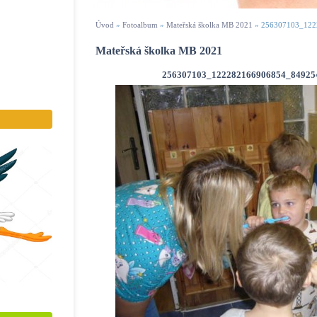
Úvod
»
Fotoalbum
»
Mateřská školka MB 2021
»
256307103_122
Mateřská školka MB 2021
256307103_122282166906854_84925