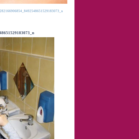
282166906854_8492548651529183073_n
48651529183073_n