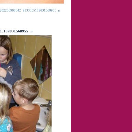
282286906842_9133335109031568955_n
35109031568955_n