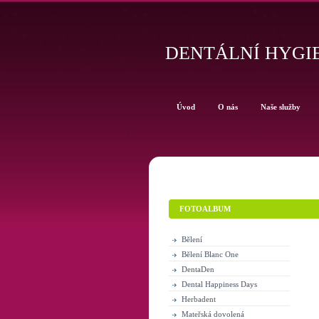
DENTÁLNÍ HYGIE
Úvod
O nás
Naše služby
FOTOALBUM
Bělení
Bělení Blanc One
DentaDen
Dental Happiness Days
Herbadent
Mateřská dovolená