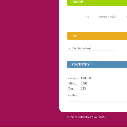
ARCHIV
<<
červen / 2026
RSS
Přehled zdrojů
STATISTIKY
Celkem:
128288
Měsíc:
6361
Den:
243
Online:
5
© 2026 eStránky.cz
|
RSS