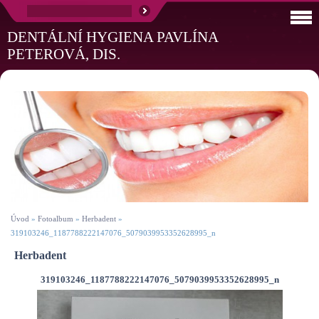
DENTÁLNÍ HYGIENA PAVLÍNA
PETEROVÁ, DIS.
Úvod
»
Fotoalbum
»
Herbadent
»
319103246_1187788222147076_5079039953352628995_n
Herbadent
319103246_1187788222147076_5079039953352628995_n